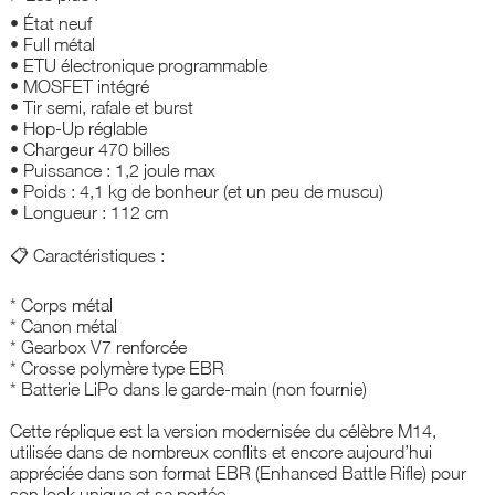
• État neuf
• Full métal
• ETU électronique programmable
• MOSFET intégré
• Tir semi, rafale et burst
• Hop-Up réglable
• Chargeur 470 billes
• Puissance : 1,2 joule max
• Poids : 4,1 kg de bonheur (et un peu de muscu)
• Longueur : 112 cm
📋 Caractéristiques :
* Corps métal
* Canon métal
* Gearbox V7 renforcée
* Crosse polymère type EBR
* Batterie LiPo dans le garde-main (non fournie)
Cette réplique est la version modernisée du célèbre M14,
utilisée dans de nombreux conflits et encore aujourd’hui
appréciée dans son format EBR (Enhanced Battle Rifle) pour
son look unique et sa portée.