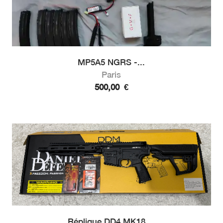
MP5A5 NGRS -...
Paris
500,00
€
Réplique DD4 MK18 ...