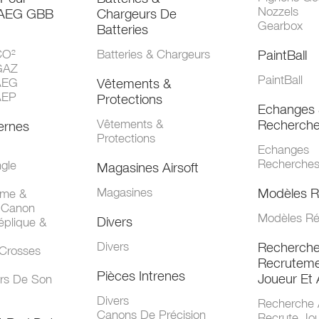
Nozzels
 AEG GBB
Chargeurs De
Gearbox
Batteries
CO²
Batteries & Chargeurs
PaintBall
GAZ
PaintBall
AEG
Vêtements &
AEP
Protections
Echanges 
Vêtements &
Recherch
ernes
Protections
Echanges
Recherche
gle
Magasines Airsoft
Magasines
Modèles R
mme &
 Canon
Modèles Ré
Divers
éplique &
Divers
Recherch
 Crosses
Recruteme
Pièces Intrenes
Joueur Et 
urs De Son
Divers
Recherche 
Canons De Précision
Recrute Jo