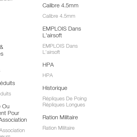
Calibre 4.5mm
Calibre 4.5mm
EMPLOIS Dans
L'airsoft
EMPLOIS Dans
&
L'airsoft
es
HPA
s
HPA
éduits
Historique
duits
Répliques De Poing
Répliques Longues
e Ou
nt Pour
Ration Militaire
Association
Ration Militaire
Association
ueurs