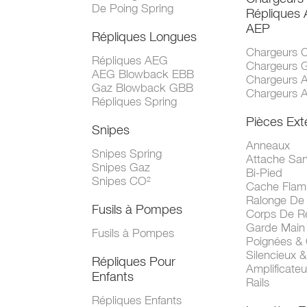
De Poing Spring
Répliques
AEP
Répliques Longues
Chargeurs 
Répliques AEG
Chargeurs 
AEG Blowback EBB
Chargeurs 
Gaz Blowback GBB
Chargeurs 
Répliques Spring
Pièces Ext
Snipes
Anneaux
Snipes Spring
Attache San
Snipes Gaz
Bi-Pied
Snipes CO²
Cache Fla
Ralonge De
Fusils à Pompes
Corps De R
Garde Main
Fusils à Pompes
Poignées &
Silencieux &
Répliques Pour
Amplificate
Enfants
Rails
Répliques Enfants