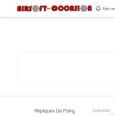
Mes re
Répliques De Poing
Grenades