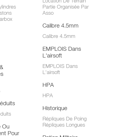
Location De Terrain
lindres
Partie Organisée Par
stons
Asso
arbox
Calibre 4.5mm
Calibre 4.5mm
EMPLOIS Dans
L'airsoft
EMPLOIS Dans
&
L'airsoft
es
HPA
s
HPA
éduits
Historique
duits
Répliques De Poing
Répliques Longues
e Ou
nt Pour