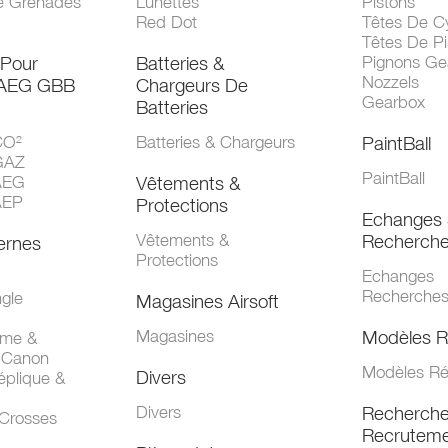
e Grenades
Lunettes
Pistons
Red Dot
Têtes De Cy
Têtes De Pi
 Pour
Batteries &
Pignons Ge
Nozzels
 AEG GBB
Chargeurs De
Gearbox
Batteries
CO²
Batteries & Chargeurs
PaintBall
GAZ
PaintBall
AEG
Vêtements &
AEP
Protections
Echanges 
Vêtements &
Recherch
ernes
Protections
Echanges
Recherche
gle
Magasines Airsoft
Magasines
Modèles R
mme &
 Canon
Modèles Ré
Divers
éplique &
Divers
Recherch
 Crosses
Recruteme