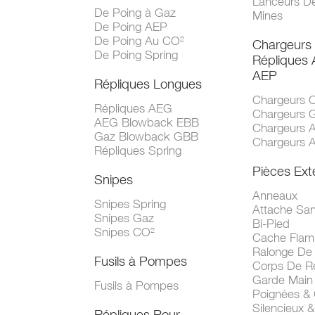
Lanceurs D
De Poing à Gaz
Mines
De Poing AEP
De Poing Au CO²
Chargeurs
De Poing Spring
Répliques
AEP
Répliques Longues
Chargeurs 
Répliques AEG
Chargeurs 
AEG Blowback EBB
Chargeurs 
Gaz Blowback GBB
Chargeurs 
Répliques Spring
Pièces Ext
Snipes
Anneaux
Snipes Spring
Attache San
Snipes Gaz
Bi-Pied
Snipes CO²
Cache Fla
Ralonge De
Fusils à Pompes
Corps De R
Garde Main
Fusils à Pompes
Poignées &
Silencieux &
Répliques Pour