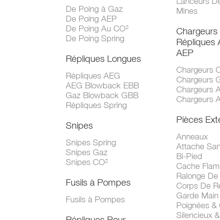
Lanceurs D
De Poing à Gaz
Mines
De Poing AEP
De Poing Au CO²
Chargeurs
De Poing Spring
Répliques
AEP
Répliques Longues
Chargeurs 
Répliques AEG
Chargeurs 
AEG Blowback EBB
Chargeurs 
Gaz Blowback GBB
Chargeurs 
Répliques Spring
Pièces Ext
Snipes
Anneaux
Snipes Spring
Attache San
Snipes Gaz
Bi-Pied
Snipes CO²
Cache Fla
Ralonge De
Fusils à Pompes
Corps De R
Garde Main
Fusils à Pompes
Poignées &
Silencieux &
Répliques Pour