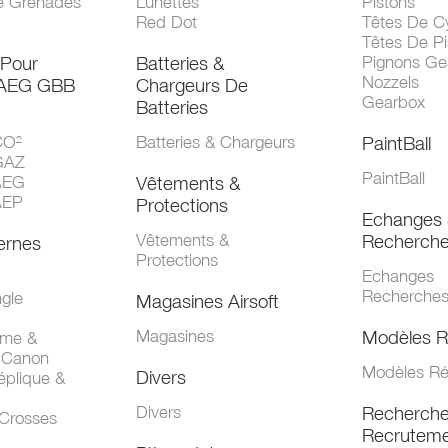
e Grenades
Lunettes
Pistons
Red Dot
Têtes De Cy
Têtes De Pi
 Pour
Batteries &
Pignons Ge
Nozzels
 AEG GBB
Chargeurs De
Gearbox
Batteries
CO²
Batteries & Chargeurs
PaintBall
GAZ
PaintBall
AEG
Vêtements &
AEP
Protections
Echanges 
Vêtements &
Recherch
ernes
Protections
Echanges
Recherche
gle
Magasines Airsoft
Magasines
Modèles R
mme &
 Canon
Modèles Ré
Divers
éplique &
Divers
Recherch
 Crosses
Recruteme