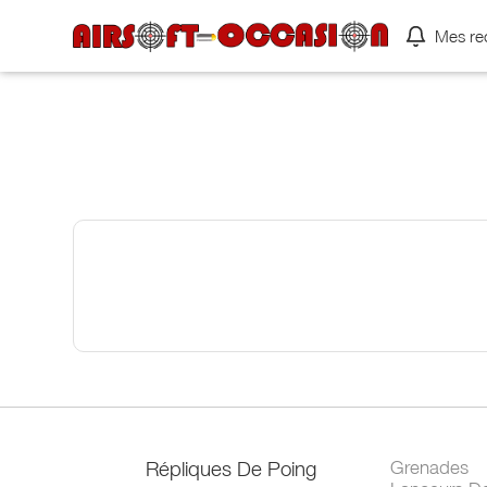
Mes re
Répliques De Poing
Grenades