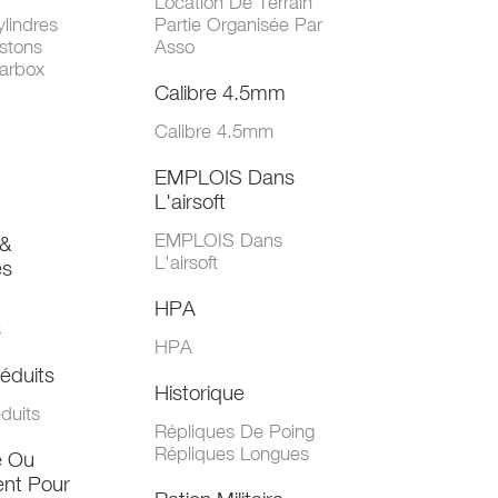
Location De Terrain
lindres
Partie Organisée Par
stons
Asso
arbox
Calibre 4.5mm
Calibre 4.5mm
EMPLOIS Dans
L'airsoft
EMPLOIS Dans
&
L'airsoft
es
HPA
s
HPA
éduits
Historique
duits
Répliques De Poing
Répliques Longues
e Ou
nt Pour