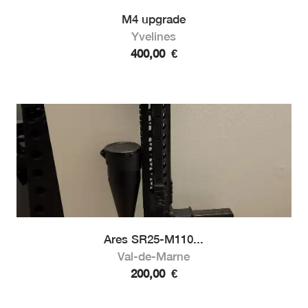
M4 upgrade
Yvelines
400,00
€
Ares SR25-M110...
Val-de-Marne
200,00
€