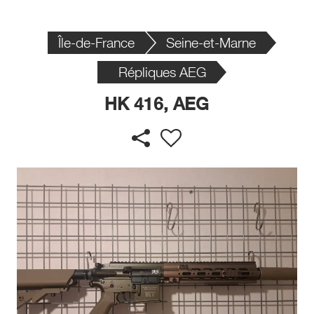
Île-de-France
Seine-et-Marne
Répliques AEG
HK 416, AEG