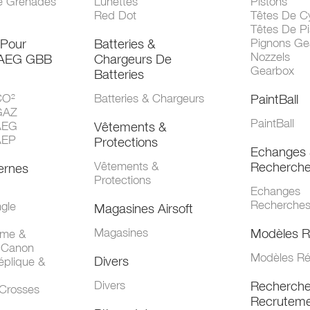
e Grenades
Lunettes
Pistons
Red Dot
Têtes De Cy
Têtes De Pi
 Pour
Batteries &
Pignons Ge
Nozzels
 AEG GBB
Chargeurs De
Gearbox
Batteries
CO²
Batteries & Chargeurs
PaintBall
GAZ
PaintBall
AEG
Vêtements &
AEP
Protections
Echanges 
Vêtements &
Recherch
ernes
Protections
Echanges
Recherche
gle
Magasines Airsoft
Magasines
Modèles R
mme &
 Canon
Modèles Ré
Divers
éplique &
Divers
Recherch
 Crosses
Recruteme