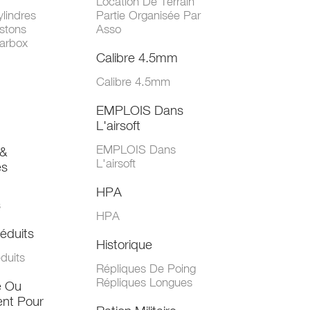
Location De Terrain
lindres
Partie Organisée Par
stons
Asso
arbox
Calibre 4.5mm
Calibre 4.5mm
EMPLOIS Dans
L'airsoft
EMPLOIS Dans
&
L'airsoft
es
HPA
s
HPA
éduits
Historique
duits
Répliques De Poing
Répliques Longues
e Ou
nt Pour