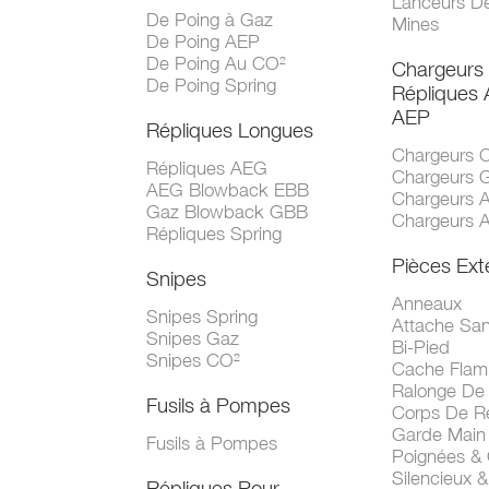
Lanceurs D
De Poing à Gaz
Mines
De Poing AEP
De Poing Au CO²
Chargeurs
De Poing Spring
Répliques
AEP
Répliques Longues
Chargeurs 
Répliques AEG
Chargeurs 
AEG Blowback EBB
Chargeurs 
Gaz Blowback GBB
Chargeurs 
Répliques Spring
Pièces Ext
Snipes
Anneaux
Snipes Spring
Attache San
Snipes Gaz
Bi-Pied
Snipes CO²
Cache Fla
Ralonge De
Fusils à Pompes
Corps De R
Garde Main
Fusils à Pompes
Poignées &
Silencieux &
Répliques Pour