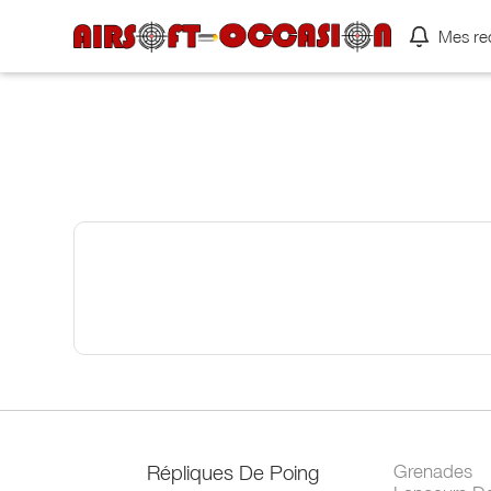
Mes re
Répliques De Poing
Grenades