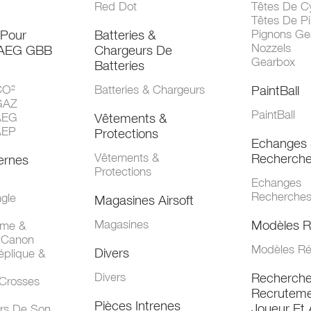
Red Dot
Têtes De Cy
Têtes De Pi
 Pour
Batteries &
Pignons Ge
Nozzels
 AEG GBB
Chargeurs De
Gearbox
Batteries
CO²
Batteries & Chargeurs
PaintBall
GAZ
PaintBall
AEG
Vêtements &
AEP
Protections
Echanges 
Vêtements &
Recherch
ernes
Protections
Echanges
Recherche
gle
Magasines Airsoft
Magasines
Modèles R
mme &
 Canon
Modèles Ré
Divers
éplique &
Divers
Recherch
 Crosses
Recruteme
Pièces Intrenes
Joueur Et 
urs De Son