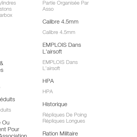
lindres
Partie Organisée Par
stons
Asso
arbox
Calibre 4.5mm
Calibre 4.5mm
EMPLOIS Dans
L'airsoft
EMPLOIS Dans
&
L'airsoft
es
HPA
s
HPA
éduits
Historique
duits
Répliques De Poing
Répliques Longues
e Ou
nt Pour
Ration Militaire
Association