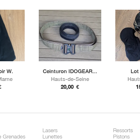
ir W.
Ceinturon IDOGEAR...
Lot
Marne
Hauts-de-Seine
Haut
€
20,00
€
1
Lasers
Ressorts
e Grenades
Lunettes
Pistons