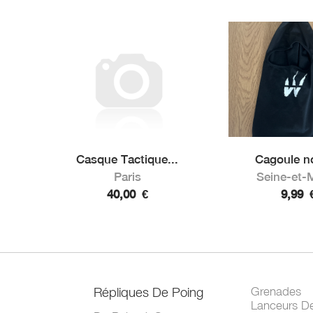
Casque Tactique...
Cagoule no
Paris
Seine-et-
40,00
€
9,99
Répliques De Poing
Grenades
Lanceurs D