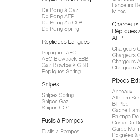
Lanceurs D
De Poing à Gaz
Mines
De Poing AEP
De Poing Au CO²
Chargeurs
De Poing Spring
Répliques
AEP
Répliques Longues
Chargeurs 
Répliques AEG
Chargeurs 
AEG Blowback EBB
Chargeurs 
Gaz Blowback GBB
Chargeurs 
Répliques Spring
Pièces Ext
Snipes
Anneaux
Snipes Spring
Attache San
Snipes Gaz
Bi-Pied
Snipes CO²
Cache Fla
Ralonge De
Fusils à Pompes
Corps De R
Garde Main
Fusils à Pompes
Poignées &