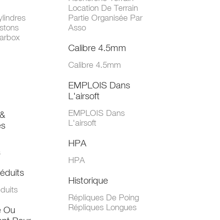
Location De Terrain
lindres
Partie Organisée Par
stons
Asso
arbox
Calibre 4.5mm
Calibre 4.5mm
EMPLOIS Dans
L'airsoft
EMPLOIS Dans
&
L'airsoft
es
HPA
s
HPA
éduits
Historique
duits
Répliques De Poing
Répliques Longues
e Ou