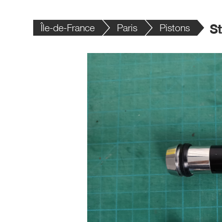
Île-de-France
Paris
Pistons
St