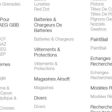
e Grenades
Lunettes
Pistons
Red Dot
Têtes De Cy
Têtes De Pi
 Pour
Batteries &
Pignons Ge
Nozzels
 AEG GBB
Chargeurs De
Gearbox
Batteries
CO²
Batteries & Chargeurs
PaintBall
GAZ
PaintBall
AEG
Vêtements &
AEP
Protections
Echanges 
Vêtements &
Recherch
ernes
Protections
Echanges
Recherche
gle
Magasines Airsoft
Magasines
Modèles R
mme &
 Canon
Modèles Ré
Divers
éplique &
Divers
Recherch
 Crosses