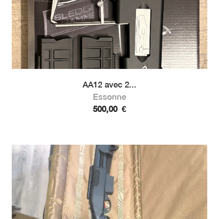
AA12 avec 2...
Essonne
500,00
€