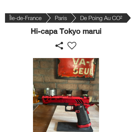
Île-de-France
Paris
De Poing Au CO²
Hi-capa Tokyo marui