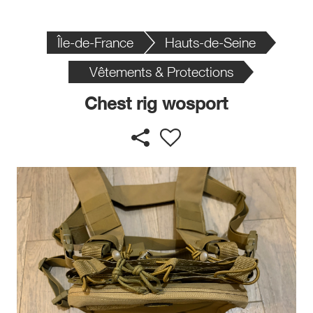
Île-de-France
Hauts-de-Seine
Vêtements & Protections
Chest rig wosport