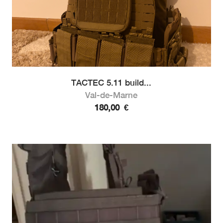
TACTEC 5.11 build...
Val-de-Marne
180,00
€