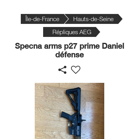
Île-de-France
Hauts-de-Seine
Répliques AEG
Specna arms p27 prime Daniel
défense