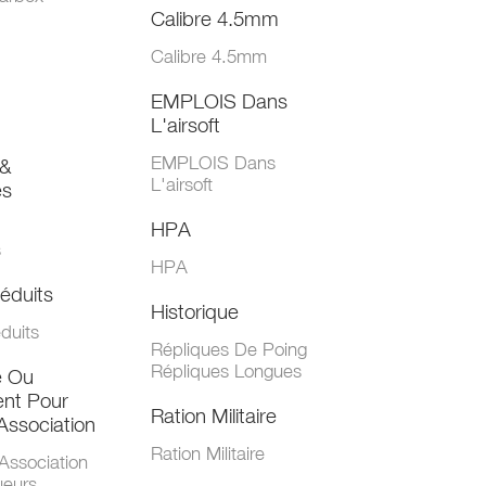
Calibre 4.5mm
Calibre 4.5mm
EMPLOIS Dans
L'airsoft
EMPLOIS Dans
&
L'airsoft
es
HPA
s
HPA
éduits
Historique
duits
Répliques De Poing
Répliques Longues
e Ou
nt Pour
Ration Militaire
Association
Ration Militaire
Association
ueurs