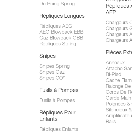
De Poing Spring
Répliques
AEP
Répliques Longues
Chargeurs 
Répliques AEG
Chargeurs 
AEG Blowback EBB
Chargeurs 
Gaz Blowback GBB
Chargeurs 
Répliques Spring
Pièces Ext
Snipes
Anneaux
Snipes Spring
Attache San
Snipes Gaz
Bi-Pied
Snipes CO²
Cache Fla
Ralonge De
Fusils à Pompes
Corps De R
Garde Main
Fusils à Pompes
Poignées &
Silencieux &
Répliques Pour
Amplificate
Enfants
Rails
Répliques Enfants