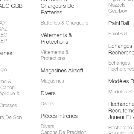
Nozzels
 AEG GBB
Chargeurs De
Gearbox
Batteries
CO²
Batteries & Chargeurs
PaintBall
GAZ
PaintBall
AEG
Vêtements &
AEP
Protections
Echanges 
Vêtements &
Recherch
ernes
Protections
Echanges
Recherche
gle
Magasines Airsoft
Magasines
Modèles R
mme &
 Canon
Modèles Ré
Divers
éplique &
Divers
Recherch
 Crosses
Recruteme
Pièces Intrenes
Joueur Et 
urs De Son
Divers
Recherche 
Canons De Précision
Recrute Jo