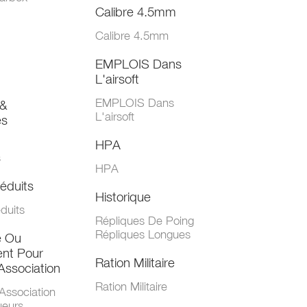
Calibre 4.5mm
Calibre 4.5mm
EMPLOIS Dans
L'airsoft
EMPLOIS Dans
&
L'airsoft
es
HPA
s
HPA
éduits
Historique
duits
Répliques De Poing
Répliques Longues
e Ou
nt Pour
Ration Militaire
Association
Ration Militaire
Association
ueurs