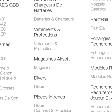
Nozzels
 AEG GBB
Chargeurs De
Gearbox
Batteries
CO²
Batteries & Chargeurs
PaintBall
GAZ
PaintBall
AEG
Vêtements &
AEP
Protections
Echanges 
Vêtements &
Recherch
ernes
Protections
Echanges
Recherche
gle
Magasines Airsoft
Magasines
Modèles R
mme &
 Canon
Modèles Ré
Divers
éplique &
Divers
Recherch
 Crosses
Recruteme
Pièces Intrenes
Joueur Et 
urs De Son
Divers
Recherche 
Canons De Précision
Recrute Jo