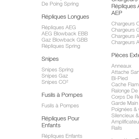
De Poing Spring
Répliques
AEP
Répliques Longues
Chargeurs 
Répliques AEG
Chargeurs 
AEG Blowback EBB
Chargeurs 
Gaz Blowback GBB
Chargeurs 
Répliques Spring
Pièces Ext
Snipes
Anneaux
Snipes Spring
Attache San
Snipes Gaz
Bi-Pied
Snipes CO²
Cache Fla
Ralonge De
Fusils à Pompes
Corps De R
Garde Main
Fusils à Pompes
Poignées &
Silencieux &
Répliques Pour
Amplificate
Enfants
Rails
Répliques Enfants