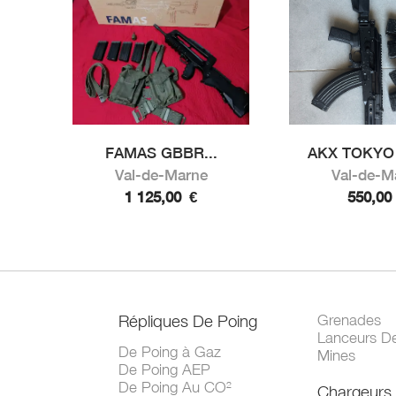
FAMAS GBBR...
AKX TOKYO
Val-de-Marne
Val-de-M
1 125,00
€
550,0
Répliques De Poing
Grenades
Lanceurs D
De Poing à Gaz
Mines
De Poing AEP
De Poing Au CO²
Chargeurs