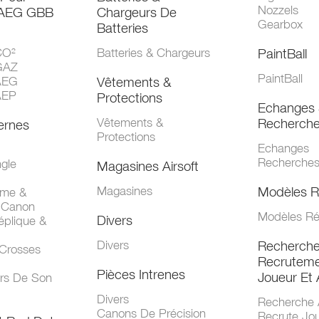
Nozzels
 AEG GBB
Chargeurs De
Gearbox
Batteries
CO²
Batteries & Chargeurs
PaintBall
GAZ
PaintBall
AEG
Vêtements &
AEP
Protections
Echanges 
Vêtements &
Recherch
ernes
Protections
Echanges
Recherche
gle
Magasines Airsoft
Magasines
Modèles R
mme &
 Canon
Modèles Ré
Divers
éplique &
Divers
Recherch
 Crosses
Recruteme
Pièces Intrenes
Joueur Et 
urs De Son
Divers
Recherche 
Canons De Précision
Recrute Jo