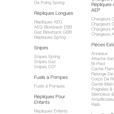
De Poing Spring
Répliques
AEP
Répliques Longues
Chargeurs 
Répliques AEG
Chargeurs 
AEG Blowback EBB
Chargeurs 
Gaz Blowback GBB
Chargeurs 
Répliques Spring
Pièces Ext
Snipes
Anneaux
Snipes Spring
Attache San
Snipes Gaz
Bi-Pied
Snipes CO²
Cache Fla
Ralonge De
Fusils à Pompes
Corps De R
Garde Main
Fusils à Pompes
Poignées &
Silencieux &
Répliques Pour
Amplificate
Enfants
Rails
Répliques Enfants