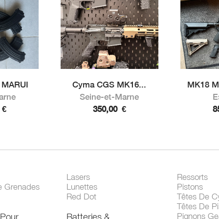
 MARUI
Cyma CGS MK16...
MK18 M
arne
Seine-et-Marne
E
0
€
350,00
€
8
Lasers
Ressorts
e Grenades
Lunettes
Pistons
Red Dot
Têtes De Cy
Têtes De Pi
 Pour
Batteries &
Pignons Ge