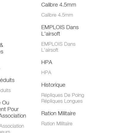
Calibre 4.5mm
Calibre 4.5mm
EMPLOIS Dans
L'airsoft
EMPLOIS Dans
&
L'airsoft
es
HPA
s
HPA
éduits
Historique
duits
Répliques De Poing
Répliques Longues
e Ou
nt Pour
Ration Militaire
Association
Ration Militaire
Association
ueurs