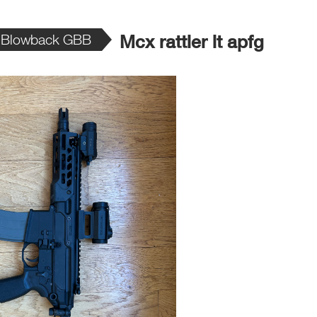
 Blowback GBB
Mcx rattler lt apfg