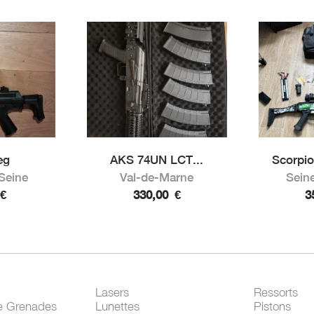
eg
AKS 74UN LCT...
Scorpio
Seine
Val-de-Marne
Sein
€
330,00
€
3
Lasers
Ressorts
e Grenades
Lunettes
Pistons