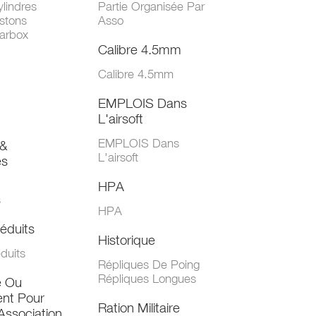
lindres
Partie Organisée Par
stons
Asso
arbox
Calibre 4.5mm
Calibre 4.5mm
EMPLOIS Dans
L'airsoft
EMPLOIS Dans
&
L'airsoft
es
HPA
s
HPA
éduits
Historique
duits
Répliques De Poing
Répliques Longues
e Ou
nt Pour
Ration Militaire
Association