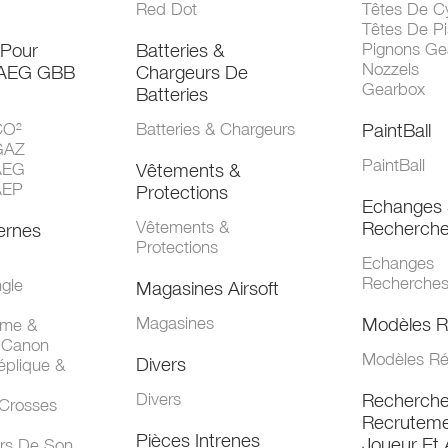
Red Dot
Têtes De Cy
Têtes De Pi
 Pour
Batteries &
Pignons Ge
Nozzels
 AEG GBB
Chargeurs De
Gearbox
Batteries
CO²
Batteries & Chargeurs
PaintBall
GAZ
PaintBall
AEG
Vêtements &
AEP
Protections
Echanges 
Vêtements &
Recherch
ernes
Protections
Echanges
Recherche
gle
Magasines Airsoft
Magasines
Modèles R
mme &
 Canon
Modèles Ré
Divers
éplique &
Divers
Recherch
 Crosses
Recruteme
Pièces Intrenes
Joueur Et 
urs De Son