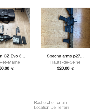
n CZ Evo 3...
Specna arms p27...
e-et-Marne
Hauts-de-Seine
50,00
€
320,00
€
Recherche Terrain
Location De Terrain