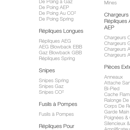
De Poing à Gaz
Mines
De Poing AEP
De Poing Au CO²
Chargeurs
De Poing Spring
Répliques
AEP
Répliques Longues
Chargeurs 
Répliques AEG
Chargeurs 
AEG Blowback EBB
Chargeurs 
Gaz Blowback GBB
Chargeurs 
Répliques Spring
Pièces Ext
Snipes
Anneaux
Snipes Spring
Attache San
Snipes Gaz
Bi-Pied
Snipes CO²
Cache Fla
Ralonge De
Fusils à Pompes
Corps De R
Garde Main
Fusils à Pompes
Poignées &
Silencieux &
Répliques Pour
Amplificate