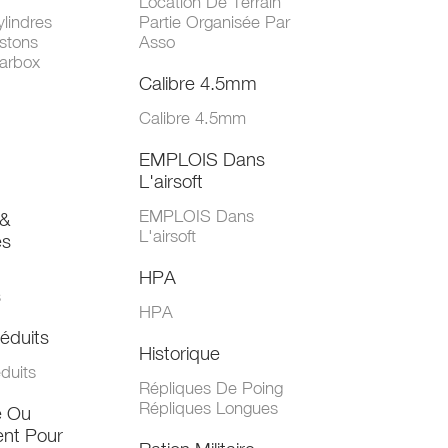
Location De Terrain
lindres
Partie Organisée Par
stons
Asso
arbox
Calibre 4.5mm
Calibre 4.5mm
EMPLOIS Dans
L'airsoft
EMPLOIS Dans
&
L'airsoft
es
HPA
s
HPA
éduits
Historique
duits
Répliques De Poing
Répliques Longues
e Ou
nt Pour