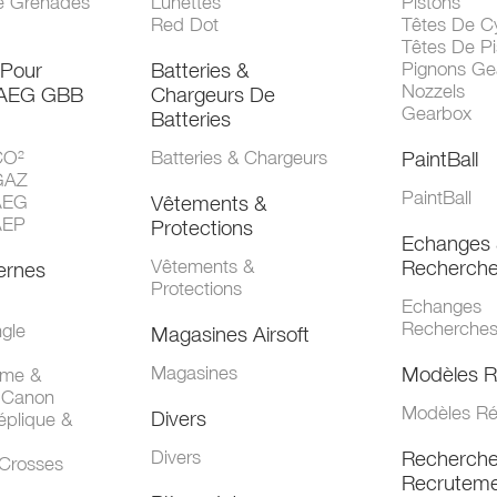
e Grenades
Lunettes
Pistons
Red Dot
Têtes De Cy
Têtes De Pi
 Pour
Batteries &
Pignons Ge
Nozzels
 AEG GBB
Chargeurs De
Gearbox
Batteries
CO²
Batteries & Chargeurs
PaintBall
GAZ
PaintBall
AEG
Vêtements &
AEP
Protections
Echanges 
Vêtements &
Recherch
ernes
Protections
Echanges
Recherche
gle
Magasines Airsoft
Magasines
Modèles R
mme &
 Canon
Modèles Ré
Divers
éplique &
Divers
Recherch
 Crosses
Recruteme