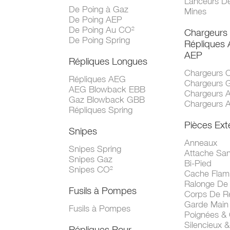
Lanceurs D
De Poing à Gaz
Mines
De Poing AEP
De Poing Au CO²
Chargeurs
De Poing Spring
Répliques
AEP
Répliques Longues
Chargeurs 
Répliques AEG
Chargeurs 
AEG Blowback EBB
Chargeurs 
Gaz Blowback GBB
Chargeurs 
Répliques Spring
Pièces Ext
Snipes
Anneaux
Snipes Spring
Attache San
Snipes Gaz
Bi-Pied
Snipes CO²
Cache Fla
Ralonge De
Fusils à Pompes
Corps De R
Garde Main
Fusils à Pompes
Poignées &
Silencieux &
Répliques Pour