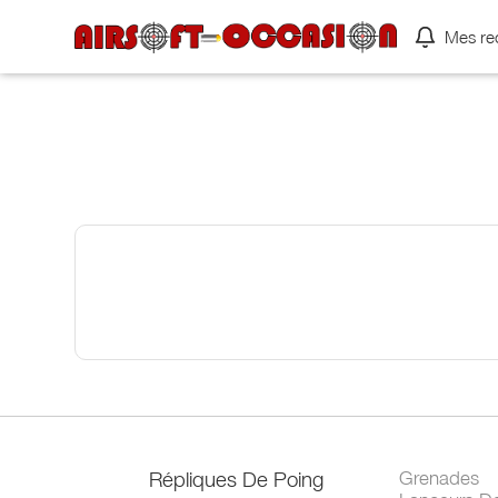
Mes re
Répliques De Poing
Grenades