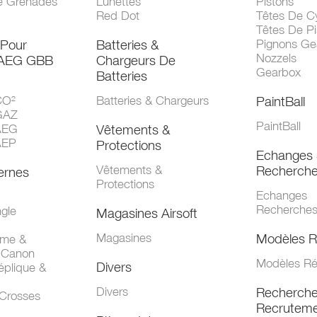
e Grenades
Lunettes
Pistons
Red Dot
Têtes De Cy
Têtes De Pi
 Pour
Batteries &
Pignons Ge
Nozzels
 AEG GBB
Chargeurs De
Gearbox
Batteries
CO²
Batteries & Chargeurs
PaintBall
GAZ
PaintBall
AEG
Vêtements &
AEP
Protections
Echanges 
Vêtements &
Recherch
ernes
Protections
Echanges
Recherche
gle
Magasines Airsoft
Magasines
Modèles R
mme &
 Canon
Modèles Ré
Divers
éplique &
Divers
Recherch
 Crosses
Recruteme