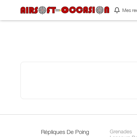
Mes re
Répliques De Poing
Grenades