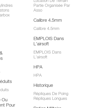
Location De Terrain
lindres
Partie Organisée Par
stons
Asso
arbox
Calibre 4.5mm
Calibre 4.5mm
EMPLOIS Dans
L'airsoft
EMPLOIS Dans
&
L'airsoft
es
HPA
s
HPA
éduits
Historique
duits
Répliques De Poing
Répliques Longues
e Ou
nt Pour