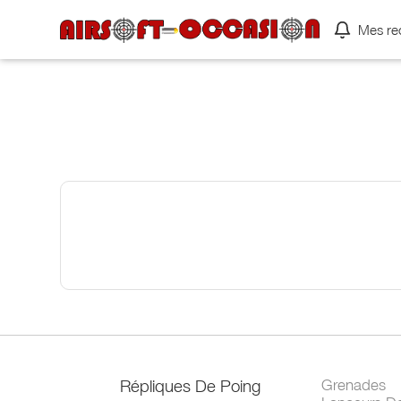
Mes re
Répliques De Poing
Grenades