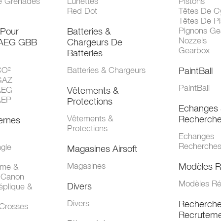
e Grenades
Lunettes
Pistons
Red Dot
Têtes De Cy
Têtes De Pi
 Pour
Batteries &
Pignons Ge
Nozzels
 AEG GBB
Chargeurs De
Gearbox
Batteries
CO²
Batteries & Chargeurs
PaintBall
GAZ
PaintBall
AEG
Vêtements &
AEP
Protections
Echanges 
Vêtements &
Recherch
ernes
Protections
Echanges
Recherche
gle
Magasines Airsoft
Magasines
Modèles R
mme &
 Canon
Modèles Ré
Divers
éplique &
Divers
Recherch
 Crosses
Recruteme