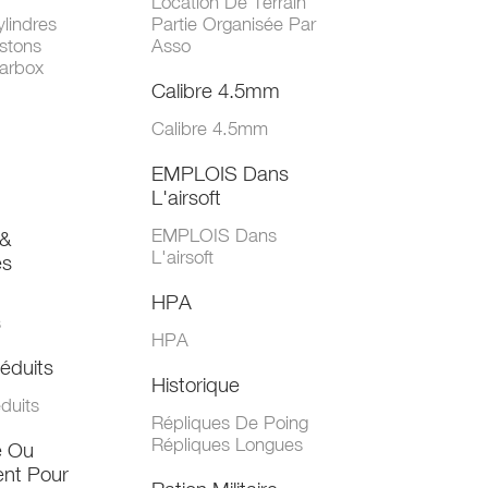
Location De Terrain
lindres
Partie Organisée Par
stons
Asso
arbox
Calibre 4.5mm
Calibre 4.5mm
EMPLOIS Dans
L'airsoft
EMPLOIS Dans
&
L'airsoft
es
HPA
s
HPA
éduits
Historique
duits
Répliques De Poing
Répliques Longues
e Ou
nt Pour