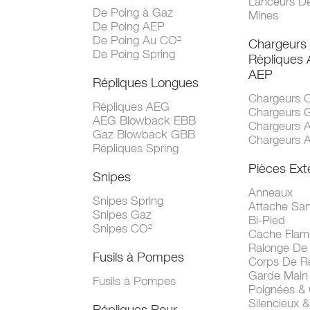
Lanceurs D
De Poing à Gaz
Mines
De Poing AEP
De Poing Au CO²
Chargeurs
De Poing Spring
Répliques
AEP
Répliques Longues
Chargeurs 
Répliques AEG
Chargeurs 
AEG Blowback EBB
Chargeurs 
Gaz Blowback GBB
Chargeurs 
Répliques Spring
Pièces Ext
Snipes
Anneaux
Snipes Spring
Attache San
Snipes Gaz
Bi-Pied
Snipes CO²
Cache Fla
Ralonge De
Fusils à Pompes
Corps De R
Garde Main
Fusils à Pompes
Poignées &
Silencieux &
Répliques Pour