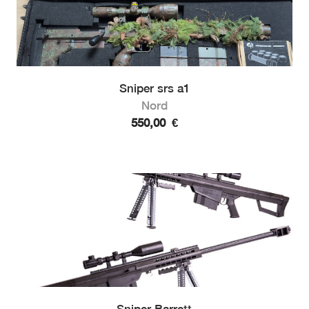
Sniper srs a1
Nord
550,00
€
Sniper Barrett