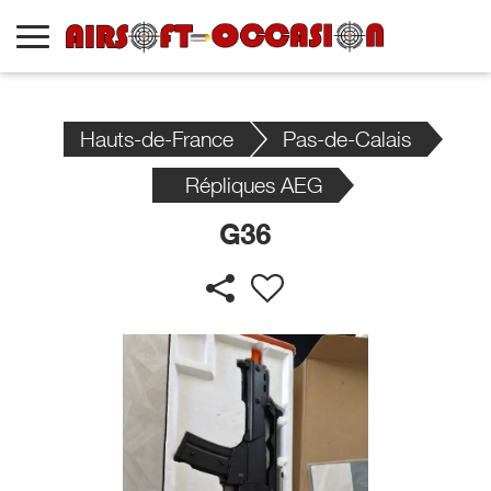
Hauts-de-France
Pas-de-Calais
Répliques AEG
G36