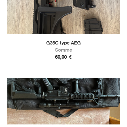
G36C type AEG
Somme
60,00
€