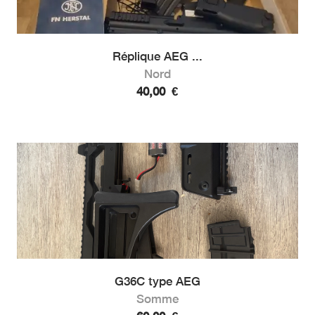
Réplique AEG ...
Nord
40,00
€
G36C type AEG
Somme