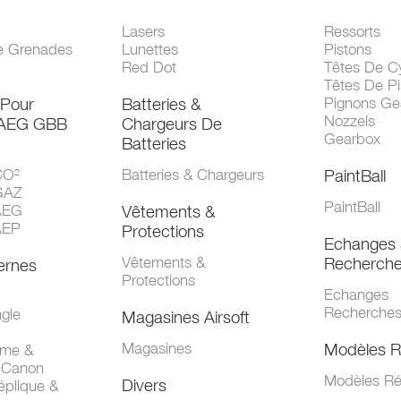
Lasers
Ressorts
e Grenades
Lunettes
Pistons
Red Dot
Têtes De Cy
Têtes De Pi
 Pour
Batteries &
Pignons Ge
Nozzels
 AEG GBB
Chargeurs De
Gearbox
Batteries
CO²
Batteries & Chargeurs
PaintBall
GAZ
PaintBall
AEG
Vêtements &
AEP
Protections
Echanges 
Vêtements &
Recherch
ernes
Protections
Echanges
Recherche
gle
Magasines Airsoft
Magasines
Modèles R
mme &
 Canon
Modèles Ré
Divers
éplique &