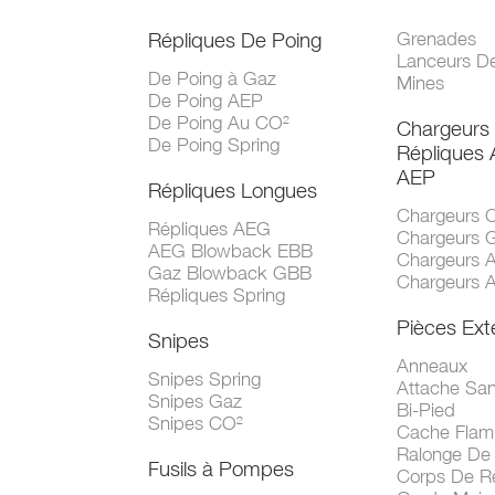
Répliques De Poing
Grenades
Lanceurs D
De Poing à Gaz
Mines
De Poing AEP
De Poing Au CO²
Chargeurs
De Poing Spring
Répliques
AEP
Répliques Longues
Chargeurs 
Répliques AEG
Chargeurs 
AEG Blowback EBB
Chargeurs 
Gaz Blowback GBB
Chargeurs 
Répliques Spring
Pièces Ext
Snipes
Anneaux
Snipes Spring
Attache San
Snipes Gaz
Bi-Pied
Snipes CO²
Cache Fla
Ralonge De
Fusils à Pompes
Corps De R