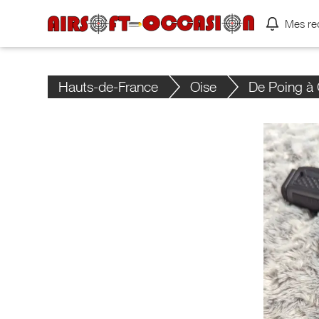
Mes re
Hauts-de-France
Oise
De Poing à