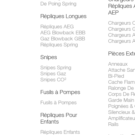
De Poing Spring
Répliques
AEP
Répliques Longues
Chargeurs 
Répliques AEG
Chargeurs 
AEG Blowback EBB
Chargeurs 
Gaz Blowback GBB
Chargeurs 
Répliques Spring
Pièces Ext
Snipes
Anneaux
Snipes Spring
Attache San
Snipes Gaz
Bi-Pied
Snipes CO²
Cache Fla
Ralonge De
Fusils à Pompes
Corps De R
Garde Main
Fusils à Pompes
Poignées &
Silencieux &
Répliques Pour
Amplificate
Enfants
Rails
Répliques Enfants