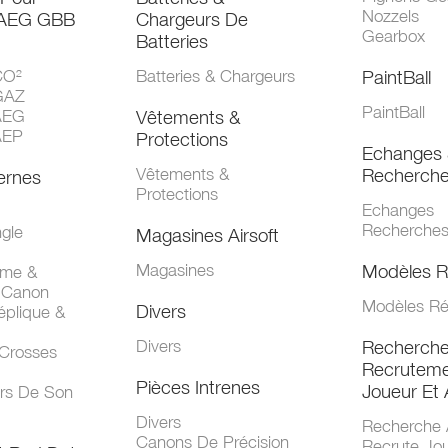
Nozzels
 AEG GBB
Chargeurs De
Gearbox
Batteries
CO²
Batteries & Chargeurs
PaintBall
GAZ
PaintBall
AEG
Vêtements &
AEP
Protections
Echanges 
Vêtements &
Recherch
ernes
Protections
Echanges
Recherche
gle
Magasines Airsoft
Magasines
Modèles R
mme &
 Canon
Modèles Ré
Divers
éplique &
Divers
Recherch
 Crosses
Recruteme
Pièces Intrenes
Joueur Et 
urs De Son
Divers
Recherche 
Canons De Précision
Recrute Jo