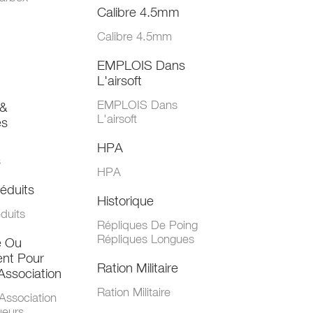
Calibre 4.5mm
Calibre 4.5mm
EMPLOIS Dans
L'airsoft
EMPLOIS Dans
&
L'airsoft
es
HPA
s
HPA
éduits
Historique
duits
Répliques De Poing
Répliques Longues
e Ou
nt Pour
Ration Militaire
Association
Ration Militaire
Association
ueurs