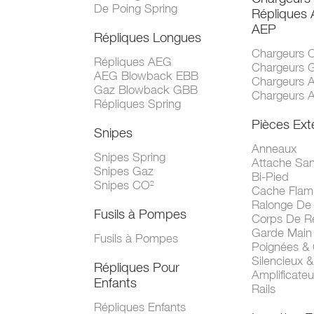
De Poing Spring
Répliques
AEP
Répliques Longues
Chargeurs 
Répliques AEG
Chargeurs 
AEG Blowback EBB
Chargeurs 
Gaz Blowback GBB
Chargeurs 
Répliques Spring
Pièces Ext
Snipes
Anneaux
Snipes Spring
Attache San
Snipes Gaz
Bi-Pied
Snipes CO²
Cache Fla
Ralonge De
Fusils à Pompes
Corps De R
Garde Main
Fusils à Pompes
Poignées &
Silencieux &
Répliques Pour
Amplificate
Enfants
Rails
Répliques Enfants