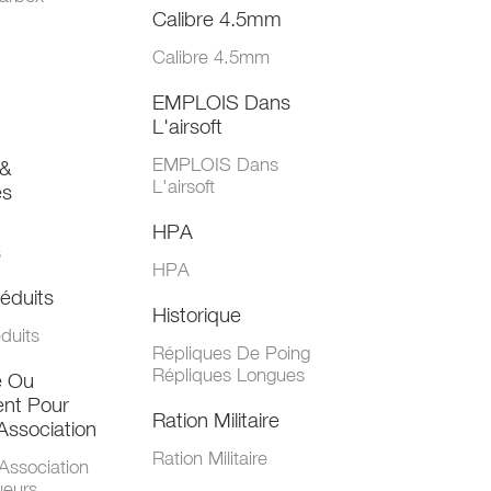
Calibre 4.5mm
Calibre 4.5mm
EMPLOIS Dans
L'airsoft
EMPLOIS Dans
&
L'airsoft
es
HPA
s
HPA
éduits
Historique
duits
Répliques De Poing
Répliques Longues
e Ou
nt Pour
Ration Militaire
Association
Ration Militaire
Association
ueurs