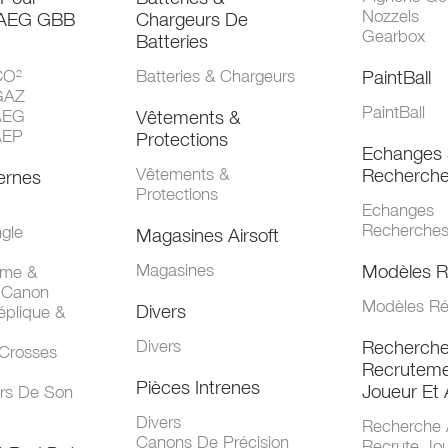
Nozzels
 AEG GBB
Chargeurs De
Gearbox
Batteries
CO²
Batteries & Chargeurs
PaintBall
GAZ
PaintBall
AEG
Vêtements &
AEP
Protections
Echanges 
Vêtements &
Recherch
ernes
Protections
Echanges
Recherche
gle
Magasines Airsoft
Magasines
Modèles R
mme &
 Canon
Modèles Ré
Divers
éplique &
Divers
Recherch
 Crosses
Recruteme
Pièces Intrenes
Joueur Et 
urs De Son
Divers
Recherche 
Canons De Précision
Recrute Jo