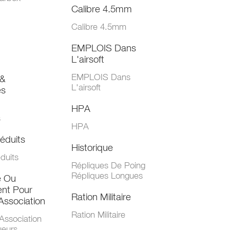
Calibre 4.5mm
Calibre 4.5mm
EMPLOIS Dans
L'airsoft
EMPLOIS Dans
&
L'airsoft
es
HPA
s
HPA
éduits
Historique
duits
Répliques De Poing
Répliques Longues
e Ou
nt Pour
Ration Militaire
Association
Ration Militaire
Association
ueurs