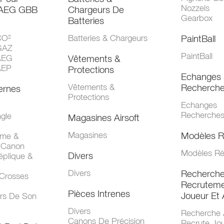
Nozzels
 AEG GBB
Chargeurs De
Gearbox
Batteries
CO²
Batteries & Chargeurs
PaintBall
GAZ
PaintBall
AEG
Vêtements &
AEP
Protections
Echanges 
Vêtements &
Recherch
ernes
Protections
Echanges
Recherche
gle
Magasines Airsoft
Magasines
Modèles R
mme &
 Canon
Modèles Ré
Divers
éplique &
Divers
Recherch
 Crosses
Recruteme
Pièces Intrenes
Joueur Et 
urs De Son
Divers
Recherche 
Canons De Précision
Recrute Jo