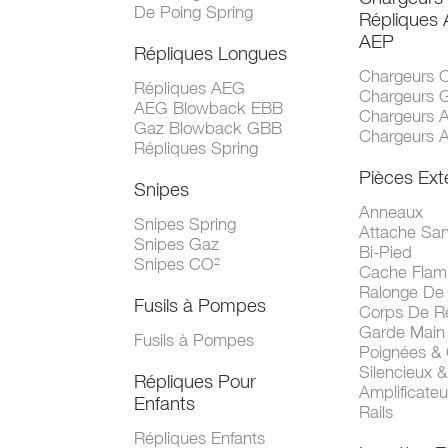
De Poing Spring
Répliques
AEP
Répliques Longues
Chargeurs 
Répliques AEG
Chargeurs 
AEG Blowback EBB
Chargeurs 
Gaz Blowback GBB
Chargeurs 
Répliques Spring
Pièces Ext
Snipes
Anneaux
Snipes Spring
Attache San
Snipes Gaz
Bi-Pied
Snipes CO²
Cache Fla
Ralonge De
Fusils à Pompes
Corps De R
Garde Main
Fusils à Pompes
Poignées &
Silencieux &
Répliques Pour
Amplificate
Enfants
Rails
Répliques Enfants