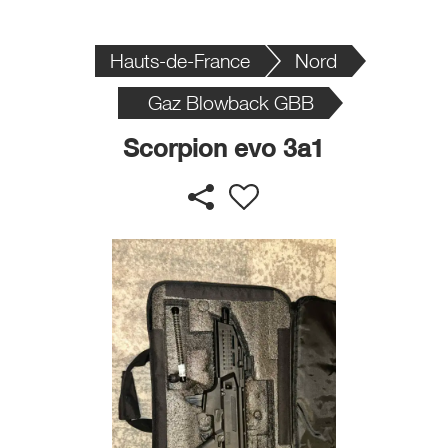
Hauts-de-France
Nord
Gaz Blowback GBB
Scorpion evo 3a1