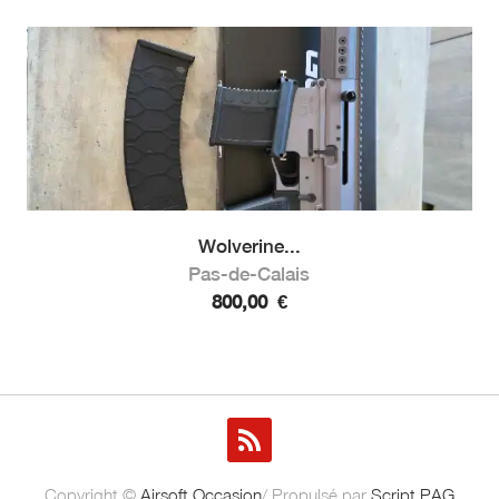
Wolverine...
Pas-de-Calais
800,00
€
Copyright ©
Airsoft Occasion
/ Propulsé par
Script PAG