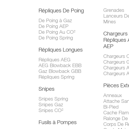
Répliques De Poing
Grenades
Lanceurs D
De Poing à Gaz
Mines
De Poing AEP
De Poing Au CO²
Chargeurs
De Poing Spring
Répliques
AEP
Répliques Longues
Chargeurs 
Répliques AEG
Chargeurs 
AEG Blowback EBB
Chargeurs 
Gaz Blowback GBB
Chargeurs 
Répliques Spring
Pièces Ext
Snipes
Anneaux
Snipes Spring
Attache San
Snipes Gaz
Bi-Pied
Snipes CO²
Cache Fla
Ralonge De
Fusils à Pompes
Corps De R