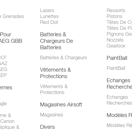
Lasers
Ressorts
e Grenades
Lunettes
Pistons
Red Dot
Têtes De Cy
Têtes De Pi
 Pour
Batteries &
Pignons Ge
Nozzels
 AEG GBB
Chargeurs De
Gearbox
Batteries
CO²
Batteries & Chargeurs
PaintBall
GAZ
PaintBall
AEG
Vêtements &
AEP
Protections
Echanges 
Vêtements &
Recherch
ernes
Protections
Echanges
Recherche
gle
Magasines Airsoft
Magasines
Modèles R
mme &
 Canon
Modèles Ré
Divers
éplique &