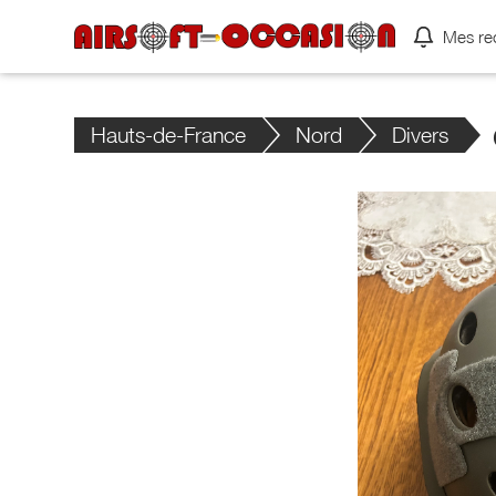
Mes re
Hauts-de-France
Nord
Divers