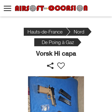
Hauts-de-France
Nord
De Poing à Gaz
Vorsk Hi capa