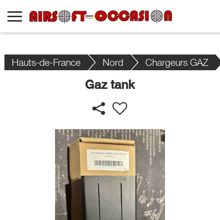
Hauts-de-France
Nord
Chargeurs GAZ
Gaz tank