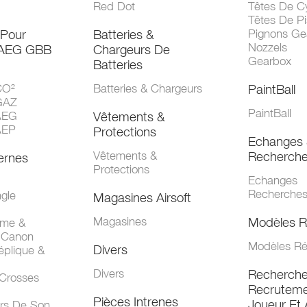
Red Dot
Têtes De Cy
Têtes De Pi
 Pour
Batteries &
Pignons Ge
Nozzels
 AEG GBB
Chargeurs De
Gearbox
Batteries
CO²
Batteries & Chargeurs
PaintBall
GAZ
PaintBall
AEG
Vêtements &
AEP
Protections
Echanges 
Vêtements &
Recherch
ernes
Protections
Echanges
Recherche
gle
Magasines Airsoft
Magasines
Modèles R
mme &
 Canon
Modèles Ré
Divers
éplique &
Divers
Recherch
 Crosses
Recruteme
Pièces Intrenes
Joueur Et 
urs De Son