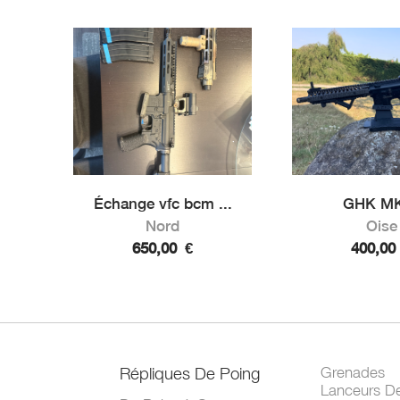
Échange vfc bcm ...
GHK M
Nord
Oise
650,00
€
400,0
Répliques De Poing
Grenades
Lanceurs D