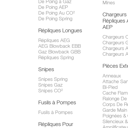
De Poing à Gaz
Mines
De Poing AEP
De Poing Au CO²
Chargeurs
De Poing Spring
Répliques
AEP
Répliques Longues
Chargeurs 
Répliques AEG
Chargeurs 
AEG Blowback EBB
Chargeurs 
Gaz Blowback GBB
Chargeurs 
Répliques Spring
Pièces Ext
Snipes
Anneaux
Snipes Spring
Attache San
Snipes Gaz
Bi-Pied
Snipes CO²
Cache Fla
Ralonge De
Fusils à Pompes
Corps De R
Garde Main
Fusils à Pompes
Poignées &
Silencieux &
Répliques Pour
Amplificate