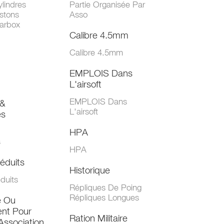
lindres
Partie Organisée Par
stons
Asso
arbox
Calibre 4.5mm
Calibre 4.5mm
EMPLOIS Dans
L'airsoft
EMPLOIS Dans
&
L'airsoft
es
HPA
s
HPA
éduits
Historique
duits
Répliques De Poing
Répliques Longues
e Ou
nt Pour
Ration Militaire
Association