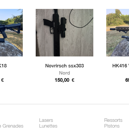
K18
Novrirsch ssx303
HK416 
Nord
0
€
150,00
€
6
Lasers
Ressorts
e Grenades
Lunettes
Pistons