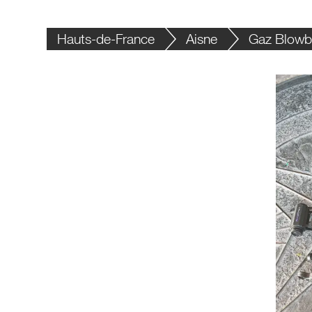
Hauts-de-France
Aisne
Gaz Blow