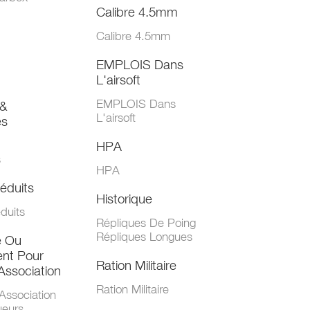
Calibre 4.5mm
Calibre 4.5mm
EMPLOIS Dans
L'airsoft
EMPLOIS Dans
&
L'airsoft
es
HPA
s
HPA
éduits
Historique
duits
Répliques De Poing
Répliques Longues
e Ou
nt Pour
Ration Militaire
Association
Ration Militaire
Association
ueurs