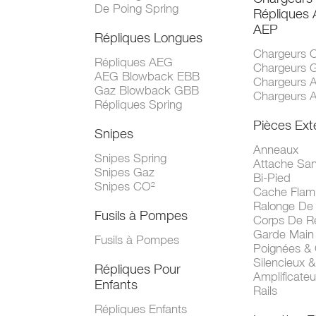
De Poing Spring
Répliques
AEP
Répliques Longues
Chargeurs 
Répliques AEG
Chargeurs 
AEG Blowback EBB
Chargeurs 
Gaz Blowback GBB
Chargeurs 
Répliques Spring
Pièces Ext
Snipes
Anneaux
Snipes Spring
Attache San
Snipes Gaz
Bi-Pied
Snipes CO²
Cache Fla
Ralonge De
Fusils à Pompes
Corps De R
Garde Main
Fusils à Pompes
Poignées &
Silencieux &
Répliques Pour
Amplificate
Enfants
Rails
Répliques Enfants