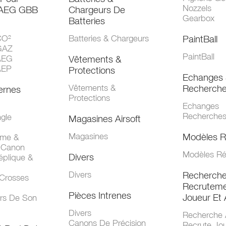
Nozzels
 AEG GBB
Chargeurs De
Gearbox
Batteries
CO²
Batteries & Chargeurs
PaintBall
GAZ
PaintBall
AEG
Vêtements &
AEP
Protections
Echanges 
Vêtements &
Recherch
ernes
Protections
Echanges
Recherche
gle
Magasines Airsoft
Magasines
Modèles R
mme &
 Canon
Modèles Ré
Divers
éplique &
Divers
Recherch
 Crosses
Recruteme
Pièces Intrenes
Joueur Et 
urs De Son
Divers
Recherche 
Canons De Précision
Recrute Jo