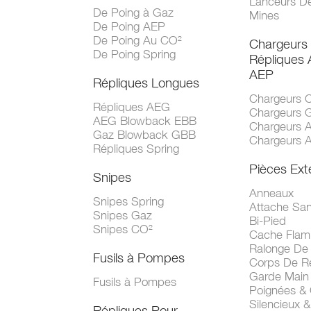
Lanceurs D
De Poing à Gaz
Mines
De Poing AEP
De Poing Au CO²
Chargeurs
De Poing Spring
Répliques
AEP
Répliques Longues
Chargeurs 
Répliques AEG
Chargeurs 
AEG Blowback EBB
Chargeurs 
Gaz Blowback GBB
Chargeurs 
Répliques Spring
Pièces Ext
Snipes
Anneaux
Snipes Spring
Attache San
Snipes Gaz
Bi-Pied
Snipes CO²
Cache Fla
Ralonge De
Fusils à Pompes
Corps De R
Garde Main
Fusils à Pompes
Poignées &
Silencieux &
Répliques Pour