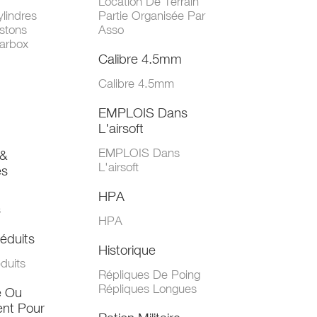
Location De Terrain
lindres
Partie Organisée Par
stons
Asso
arbox
Calibre 4.5mm
Calibre 4.5mm
EMPLOIS Dans
L'airsoft
EMPLOIS Dans
&
L'airsoft
es
HPA
s
HPA
éduits
Historique
duits
Répliques De Poing
Répliques Longues
e Ou
nt Pour