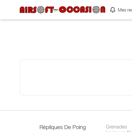
Mes re
Répliques De Poing
Grenades