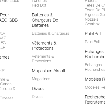
e Grenades
Lunettes
Pistons
Red Dot
Têtes De Cy
Têtes De Pi
 Pour
Batteries &
Pignons Ge
Nozzels
 AEG GBB
Chargeurs De
Gearbox
Batteries
CO²
Batteries & Chargeurs
PaintBall
GAZ
PaintBall
AEG
Vêtements &
AEP
Protections
Echanges 
Vêtements &
Recherch
ernes
Protections
Echanges
Recherche
gle
Magasines Airsoft
Magasines
Modèles R
mme &
 Canon
Modèles Ré
Divers
éplique &
Divers
Recherch
 Crosses
Recruteme