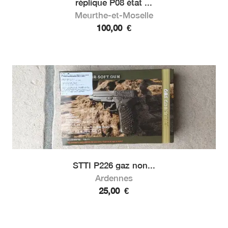
réplique P08 état ...
Meurthe-et-Moselle
100,00
€
STTI P226 gaz non...
Ardennes
25,00
€