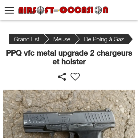
Grand Est
Meuse
De Poing à Gaz
PPQ vfc metal upgrade 2 chargeurs
et holster