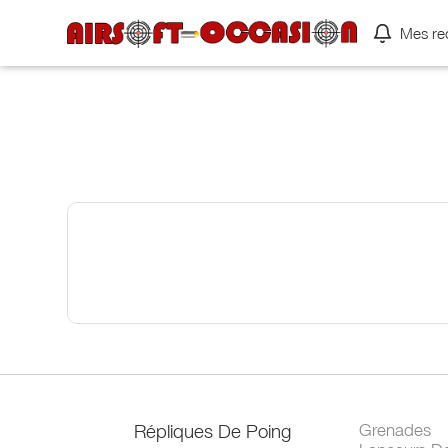
Mes re
Répliques De Poing
Grenades