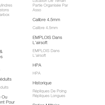
Location De Terrain
lindres
Partie Organisée Par
stons
Asso
arbox
Calibre 4.5mm
Calibre 4.5mm
EMPLOIS Dans
L'airsoft
EMPLOIS Dans
&
L'airsoft
es
HPA
s
HPA
éduits
Historique
duits
Répliques De Poing
Répliques Longues
e Ou
nt Pour