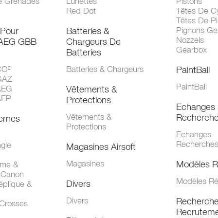
e Grenades
Lunettes
Pistons
Red Dot
Têtes De Cy
Têtes De Pi
 Pour
Batteries &
Pignons Ge
Nozzels
 AEG GBB
Chargeurs De
Gearbox
Batteries
CO²
Batteries & Chargeurs
PaintBall
GAZ
PaintBall
AEG
Vêtements &
AEP
Protections
Echanges 
Vêtements &
Recherch
ernes
Protections
Echanges
Recherche
gle
Magasines Airsoft
Magasines
Modèles R
mme &
 Canon
Modèles Ré
Divers
éplique &
Divers
Recherch
 Crosses
Recruteme