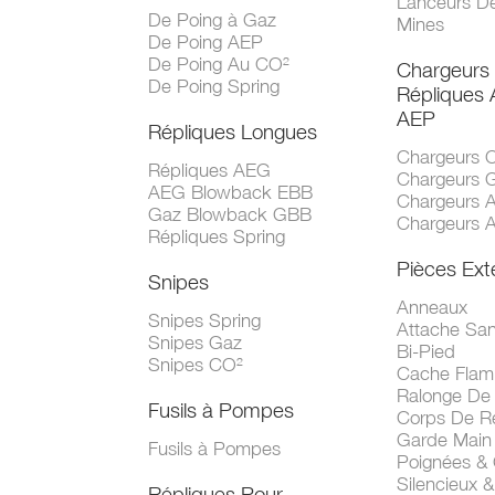
Lanceurs D
De Poing à Gaz
Mines
De Poing AEP
De Poing Au CO²
Chargeurs
De Poing Spring
Répliques
AEP
Répliques Longues
Chargeurs 
Répliques AEG
Chargeurs 
AEG Blowback EBB
Chargeurs 
Gaz Blowback GBB
Chargeurs 
Répliques Spring
Pièces Ext
Snipes
Anneaux
Snipes Spring
Attache San
Snipes Gaz
Bi-Pied
Snipes CO²
Cache Fla
Ralonge De
Fusils à Pompes
Corps De R
Garde Main
Fusils à Pompes
Poignées &
Silencieux &
Répliques Pour