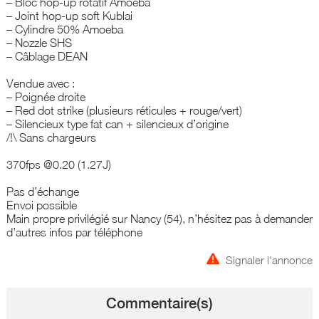
– Bloc hop-up rotatif Amoeba
– Joint hop-up soft Kublai
– Cylindre 50% Amoeba
– Nozzle SHS
– Câblage DEAN
Vendue avec :
– Poignée droite
– Red dot strike (plusieurs réticules + rouge/vert)
– Silencieux type fat can + silencieux d’origine
/!\ Sans chargeurs
370fps @0.20 (1.27J)
Pas d’échange
Envoi possible
Main propre privilégié sur Nancy (54), n’hésitez pas à demander
d’autres infos par téléphone
Signaler l'annonce
Commentaire(s)