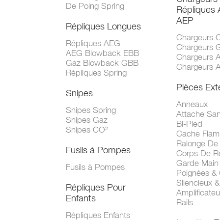
De Poing Spring
Répliques
AEP
Répliques Longues
Chargeurs 
Répliques AEG
Chargeurs 
AEG Blowback EBB
Chargeurs 
Gaz Blowback GBB
Chargeurs 
Répliques Spring
Pièces Ext
Snipes
Anneaux
Snipes Spring
Attache San
Snipes Gaz
Bi-Pied
Snipes CO²
Cache Fla
Ralonge De
Fusils à Pompes
Corps De R
Garde Main
Fusils à Pompes
Poignées &
Silencieux &
Répliques Pour
Amplificate
Enfants
Rails
Répliques Enfants