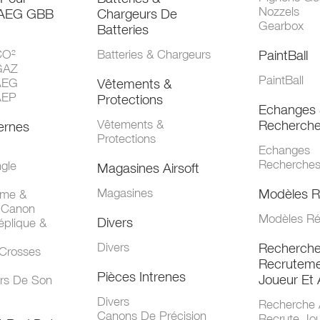
Nozzels
 AEG GBB
Chargeurs De
Gearbox
Batteries
CO²
Batteries & Chargeurs
PaintBall
GAZ
PaintBall
AEG
Vêtements &
AEP
Protections
Echanges 
Vêtements &
Recherch
ernes
Protections
Echanges
Recherche
gle
Magasines Airsoft
Magasines
Modèles R
mme &
 Canon
Modèles Ré
Divers
éplique &
Divers
Recherch
 Crosses
Recruteme
Pièces Intrenes
Joueur Et 
urs De Son
Divers
Recherche 
Canons De Précision
Recrute Jo