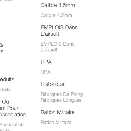
Calibre 4.5mm
Calibre 4.5mm
EMPLOIS Dans
L'airsoft
EMPLOIS Dans
&
L'airsoft
es
HPA
s
HPA
éduits
Historique
duits
Répliques De Poing
Répliques Longues
e Ou
nt Pour
Ration Militaire
Association
Ration Militaire
Association
ueurs