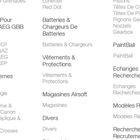
e Grenades
Lunettes
Pistons
Red Dot
Têtes De Cy
Têtes De Pi
 Pour
Batteries &
Pignons Ge
Nozzels
 AEG GBB
Chargeurs De
Gearbox
Batteries
CO²
Batteries & Chargeurs
PaintBall
GAZ
PaintBall
AEG
Vêtements &
AEP
Protections
Echanges 
Vêtements &
Recherch
ernes
Protections
Echanges
Recherche
gle
Magasines Airsoft
Magasines
Modèles R
mme &
 Canon
Modèles Ré
Divers
éplique &
Divers
Recherch
 Crosses
Recruteme