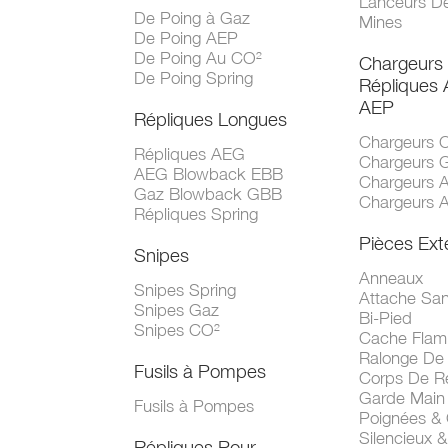
Lanceurs D
De Poing à Gaz
Mines
De Poing AEP
De Poing Au CO²
Chargeurs
De Poing Spring
Répliques
AEP
Répliques Longues
Chargeurs 
Répliques AEG
Chargeurs 
AEG Blowback EBB
Chargeurs 
Gaz Blowback GBB
Chargeurs 
Répliques Spring
Pièces Ext
Snipes
Anneaux
Snipes Spring
Attache San
Snipes Gaz
Bi-Pied
Snipes CO²
Cache Fla
Ralonge De
Fusils à Pompes
Corps De R
Garde Main
Fusils à Pompes
Poignées &
Silencieux &
Répliques Pour