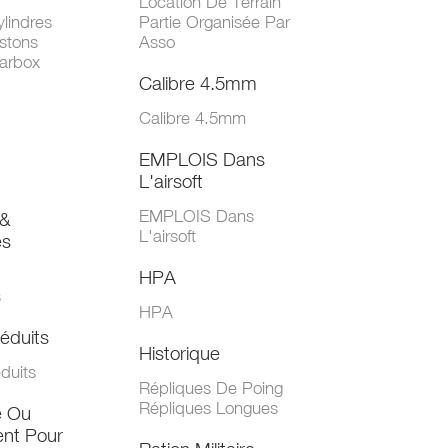
Location De Terrain
lindres
Partie Organisée Par
stons
Asso
arbox
Calibre 4.5mm
Calibre 4.5mm
EMPLOIS Dans
L'airsoft
EMPLOIS Dans
&
L'airsoft
es
HPA
s
HPA
éduits
Historique
duits
Répliques De Poing
Répliques Longues
e Ou
nt Pour