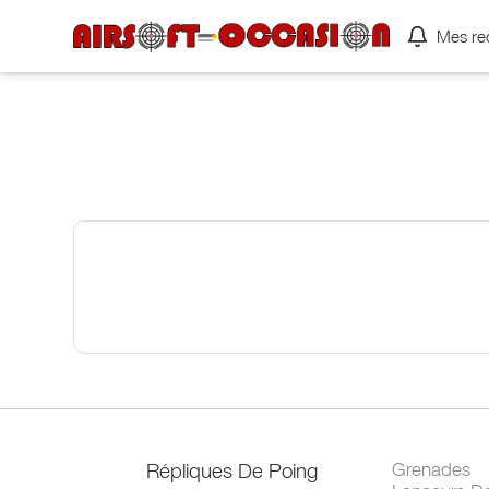
Mes re
Répliques De Poing
Grenades