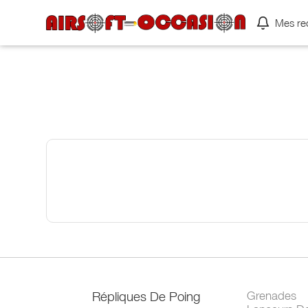
Mes re
Répliques De Poing
Grenades