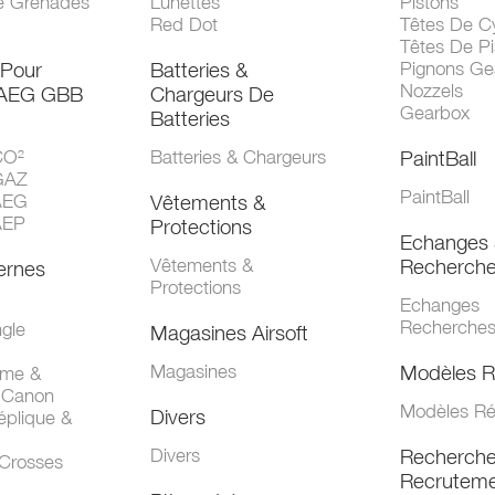
e Grenades
Lunettes
Pistons
Red Dot
Têtes De Cy
Têtes De Pi
 Pour
Batteries &
Pignons Ge
Nozzels
 AEG GBB
Chargeurs De
Gearbox
Batteries
CO²
Batteries & Chargeurs
PaintBall
GAZ
PaintBall
AEG
Vêtements &
AEP
Protections
Echanges 
Vêtements &
Recherch
ernes
Protections
Echanges
Recherche
gle
Magasines Airsoft
Magasines
Modèles R
mme &
 Canon
Modèles Ré
Divers
éplique &
Divers
Recherch
 Crosses
Recruteme