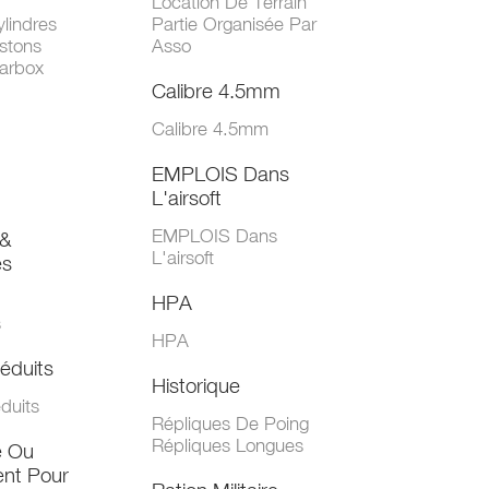
Location De Terrain
lindres
Partie Organisée Par
stons
Asso
arbox
Calibre 4.5mm
Calibre 4.5mm
EMPLOIS Dans
L'airsoft
EMPLOIS Dans
&
L'airsoft
es
HPA
s
HPA
éduits
Historique
duits
Répliques De Poing
Répliques Longues
e Ou
nt Pour