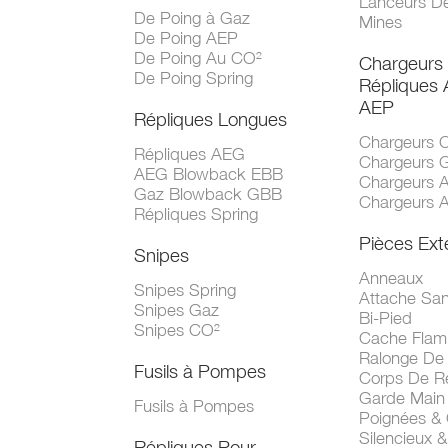
Lanceurs D
De Poing à Gaz
Mines
De Poing AEP
De Poing Au CO²
Chargeurs
De Poing Spring
Répliques
AEP
Répliques Longues
Chargeurs 
Répliques AEG
Chargeurs 
AEG Blowback EBB
Chargeurs 
Gaz Blowback GBB
Chargeurs 
Répliques Spring
Pièces Ext
Snipes
Anneaux
Snipes Spring
Attache San
Snipes Gaz
Bi-Pied
Snipes CO²
Cache Fla
Ralonge De
Fusils à Pompes
Corps De R
Garde Main
Fusils à Pompes
Poignées &
Silencieux &
Répliques Pour