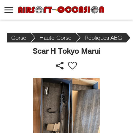
Corse
Haute-Corse
Répliques AEG
Scar H Tokyo Marui