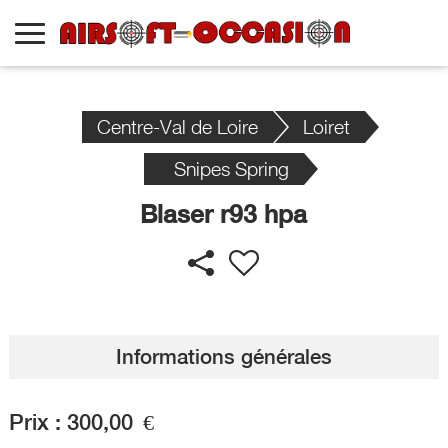
Centre-Val de Loire
Loiret
Snipes Spring
Blaser r93 hpa
Informations générales
Prix :
300,00
€