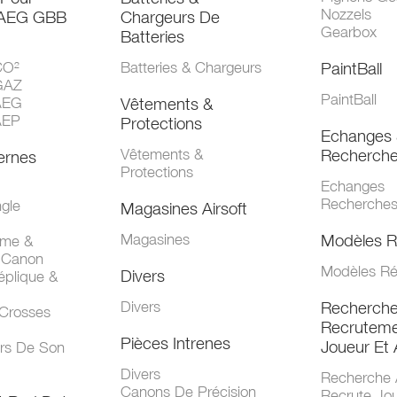
Nozzels
 AEG GBB
Chargeurs De
Gearbox
Batteries
CO²
Batteries & Chargeurs
PaintBall
GAZ
PaintBall
AEG
Vêtements &
AEP
Protections
Echanges 
Vêtements &
Recherch
ernes
Protections
Echanges
Recherche
gle
Magasines Airsoft
Magasines
Modèles R
mme &
 Canon
Modèles Ré
Divers
éplique &
Divers
Recherch
 Crosses
Recruteme
Pièces Intrenes
Joueur Et 
urs De Son
Divers
Recherche 
Canons De Précision
Recrute Jo