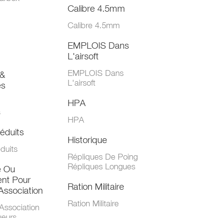
Calibre 4.5mm
Calibre 4.5mm
EMPLOIS Dans
L'airsoft
EMPLOIS Dans
&
L'airsoft
es
HPA
s
HPA
éduits
Historique
duits
Répliques De Poing
Répliques Longues
e Ou
nt Pour
Ration Militaire
Association
Ration Militaire
Association
ueurs