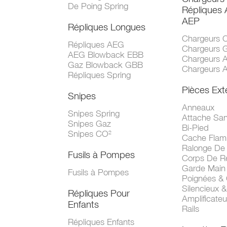
De Poing Spring
Répliques
AEP
Répliques Longues
Chargeurs 
Répliques AEG
Chargeurs 
AEG Blowback EBB
Chargeurs 
Gaz Blowback GBB
Chargeurs 
Répliques Spring
Pièces Ext
Snipes
Anneaux
Snipes Spring
Attache San
Snipes Gaz
Bi-Pied
Snipes CO²
Cache Fla
Ralonge De
Fusils à Pompes
Corps De R
Garde Main
Fusils à Pompes
Poignées &
Silencieux &
Répliques Pour
Amplificate
Enfants
Rails
Répliques Enfants