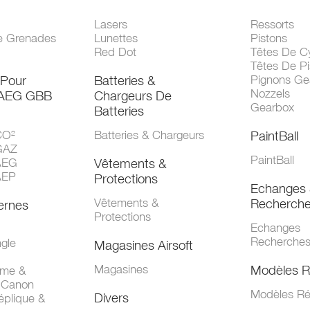
Lasers
Ressorts
e Grenades
Lunettes
Pistons
Red Dot
Têtes De Cy
Têtes De Pi
 Pour
Batteries &
Pignons Ge
Nozzels
 AEG GBB
Chargeurs De
Gearbox
Batteries
CO²
Batteries & Chargeurs
PaintBall
GAZ
PaintBall
AEG
Vêtements &
AEP
Protections
Echanges 
Vêtements &
Recherch
ernes
Protections
Echanges
Recherche
gle
Magasines Airsoft
Magasines
Modèles R
mme &
 Canon
Modèles Ré
Divers
éplique &