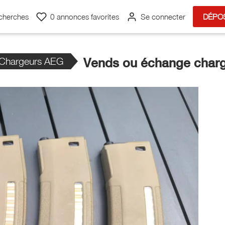
cherches
0
annonces favorites
Se connecter
DÉPO
Chargeurs AEG
Vends ou échange char