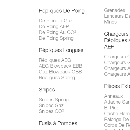
Répliques De Poing
Grenades
Lanceurs D
De Poing à Gaz
Mines
De Poing AEP
De Poing Au CO²
Chargeurs
De Poing Spring
Répliques
AEP
Répliques Longues
Chargeurs 
Répliques AEG
Chargeurs 
AEG Blowback EBB
Chargeurs 
Gaz Blowback GBB
Chargeurs 
Répliques Spring
Pièces Ext
Snipes
Anneaux
Snipes Spring
Attache San
Snipes Gaz
Bi-Pied
Snipes CO²
Cache Fla
Ralonge De
Fusils à Pompes
Corps De R