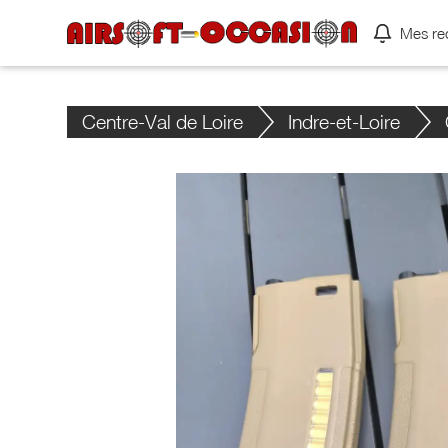
Mes re
Centre-Val de Loire
Indre-et-Loire