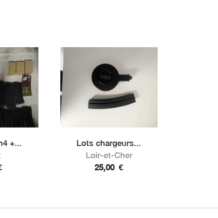
4 +...
Lots chargeurs...
t
Loir-et-Cher
€
25,00
€