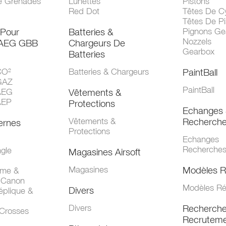
e Grenades
Lunettes
Pistons
Red Dot
Têtes De Cy
Têtes De Pi
 Pour
Batteries &
Pignons Ge
Nozzels
 AEG GBB
Chargeurs De
Gearbox
Batteries
CO²
Batteries & Chargeurs
PaintBall
GAZ
PaintBall
AEG
Vêtements &
AEP
Protections
Echanges 
Vêtements &
Recherch
ernes
Protections
Echanges
Recherche
gle
Magasines Airsoft
Magasines
Modèles R
mme &
 Canon
Modèles Ré
Divers
éplique &
Divers
Recherch
 Crosses
Recruteme