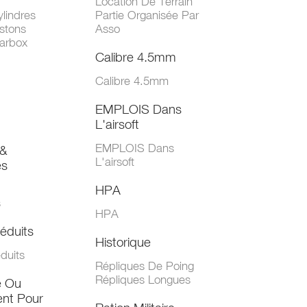
Location De Terrain
lindres
Partie Organisée Par
stons
Asso
arbox
Calibre 4.5mm
Calibre 4.5mm
EMPLOIS Dans
L'airsoft
EMPLOIS Dans
&
L'airsoft
es
HPA
s
HPA
éduits
Historique
duits
Répliques De Poing
Répliques Longues
e Ou
nt Pour