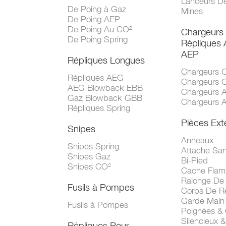
Lanceurs D
De Poing à Gaz
Mines
De Poing AEP
De Poing Au CO²
Chargeurs
De Poing Spring
Répliques
AEP
Répliques Longues
Chargeurs 
Répliques AEG
Chargeurs 
AEG Blowback EBB
Chargeurs 
Gaz Blowback GBB
Chargeurs 
Répliques Spring
Pièces Ext
Snipes
Anneaux
Snipes Spring
Attache San
Snipes Gaz
Bi-Pied
Snipes CO²
Cache Fla
Ralonge De
Fusils à Pompes
Corps De R
Garde Main
Fusils à Pompes
Poignées &
Silencieux &
Répliques Pour