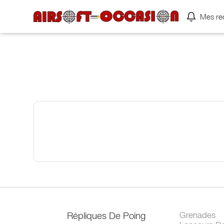
Mes re
Répliques De Poing
Grenades