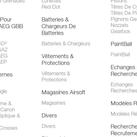
e Grenades
Lunettes
Pistons
Red Dot
Têtes De Cy
Têtes De Pi
 Pour
Batteries &
Pignons Ge
Nozzels
 AEG GBB
Chargeurs De
Gearbox
Batteries
CO²
Batteries & Chargeurs
PaintBall
GAZ
PaintBall
AEG
Vêtements &
AEP
Protections
Echanges 
Vêtements &
Recherch
ernes
Protections
Echanges
Recherche
gle
Magasines Airsoft
Magasines
Modèles R
mme &
 Canon
Modèles Ré
Divers
éplique &
Divers
Recherch
 Crosses
Recruteme