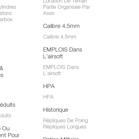
Location De Terrain
lindres
Partie Organisée Par
stons
Asso
arbox
Calibre 4.5mm
Calibre 4.5mm
EMPLOIS Dans
L'airsoft
EMPLOIS Dans
&
L'airsoft
es
HPA
s
HPA
éduits
Historique
duits
Répliques De Poing
Répliques Longues
e Ou
nt Pour