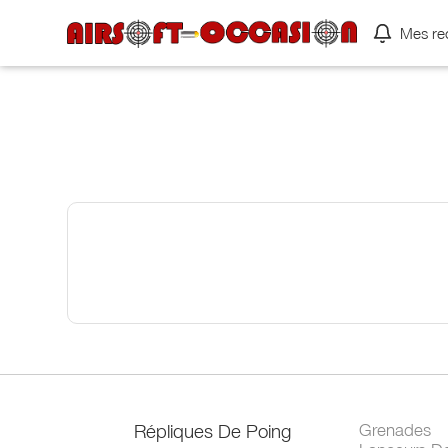
Mes re
Répliques De Poing
Grenades