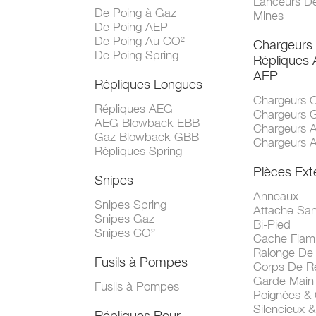
Lanceurs D
De Poing à Gaz
Mines
De Poing AEP
De Poing Au CO²
Chargeurs
De Poing Spring
Répliques
AEP
Répliques Longues
Chargeurs 
Répliques AEG
Chargeurs 
AEG Blowback EBB
Chargeurs 
Gaz Blowback GBB
Chargeurs 
Répliques Spring
Pièces Ext
Snipes
Anneaux
Snipes Spring
Attache San
Snipes Gaz
Bi-Pied
Snipes CO²
Cache Fla
Ralonge De
Fusils à Pompes
Corps De R
Garde Main
Fusils à Pompes
Poignées &
Silencieux &
Répliques Pour