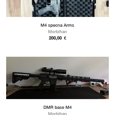
M4 specna Arms
Morbihan
200,00
€
DMR base M4
Morbihan