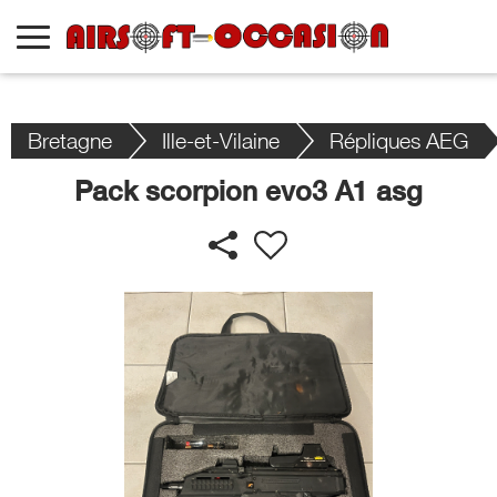
Bretagne
Ille-et-Vilaine
Répliques AEG
Pack scorpion evo3 A1 asg