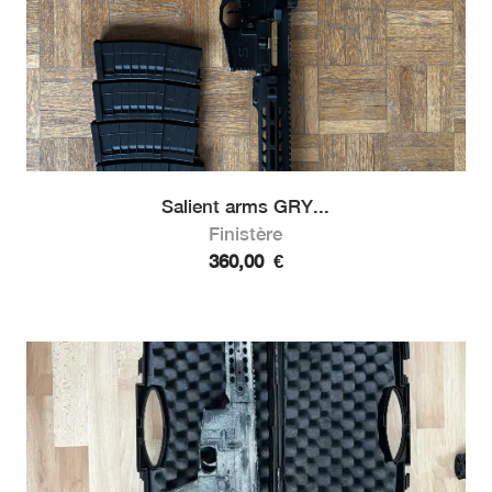
Salient arms GRY...
Finistère
360,00
€