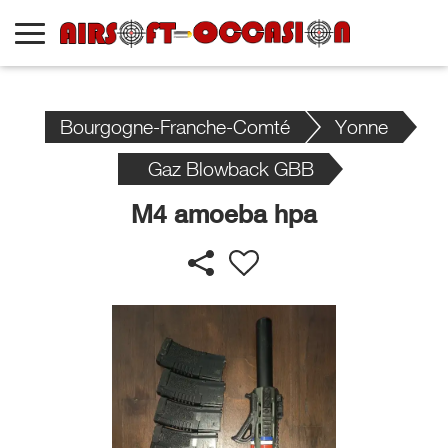
Bourgogne-Franche-Comté
Yonne
Gaz Blowback GBB
M4 amoeba hpa