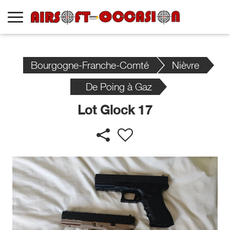
Bourgogne-Franche-Comté
Nièvre
De Poing à Gaz
Lot Glock 17