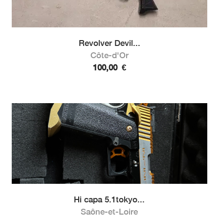
Revolver Devil...
Côte-d'Or
100,00
€
Hi capa 5.1tokyo...
Saône-et-Loire